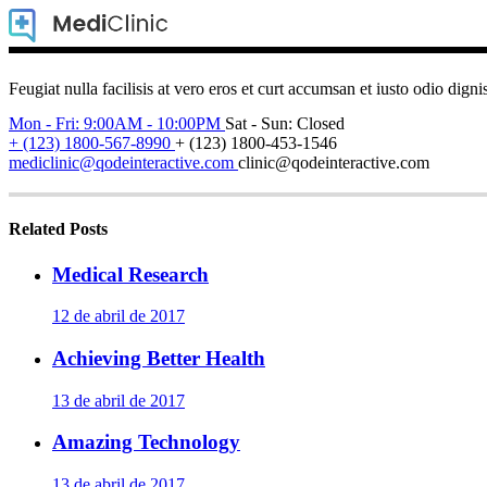
Feugiat nulla facilisis at vero eros et curt accumsan et iusto odio digni
Mon - Fri: 9:00AM - 10:00PM
Sat - Sun: Closed
+ (123) 1800-567-8990
+ (123) 1800-453-1546
mediclinic@qodeinteractive.com
clinic@qodeinteractive.com
Related Posts
Medical Research
12 de abril de 2017
Achieving Better Health
13 de abril de 2017
Amazing Technology
13 de abril de 2017