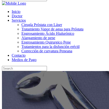
Inicio
Doctor
Servicios
Cirugía Próstata con Láser
Tratamiento Vapor de agua para Próstata
Engrosamiento Ácido Hialurónico
Alargamiento de pene
Engrosamiento Quirurgico Pene
Tratamientos para la disfunción eréctil
Corrección de curvatura Peneana
Contacto
Medios de Pago