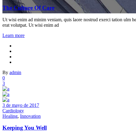
The Culture Of Care
Ut wisi enim ad minim veniam, quis laore nostrud exerci tation ulm he
Archive
erat volutpat. Ut wisi enim ad
Learn more
By
admin
0
3
3 de mayo de 2017
Cardiology
Healing
,
Innovation
Keeping You Well