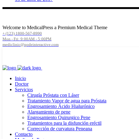
Welcome to MedicalPress a Premium Medical Theme
+ (123) 1800-567-8990
Mon - Fri: 9:00AM - 5:00PM
mediclinic@qodeinteractive.com
Inicio
Doctor
Servicios
Cirugía Próstata con Láser
Tratamiento Vapor de agua para Próstata
Engrosamiento Ácido Hialurónico
Alargamiento de pene
Engrosamiento Quirurgico Pene
Tratamientos para la disfunción eréctil
Corrección de curvatura Peneana
Contacto