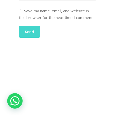
Save my name, email, and website in
this browser for the next time I comment.
Ut wisi enim ad minim veniam, quis laore
nostrud exerci tation ulm hedi corper turet
suscipit lobortis augue duis dolore te
feugait nulla facilisi mazim placerat
¿Necesita ayuda? Escríbanos hoy