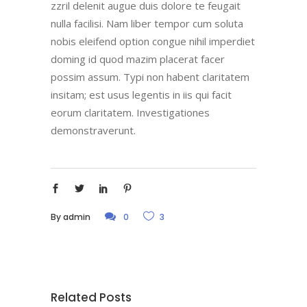
zzril delenit augue duis dolore te feugait
nulla facilisi. Nam liber tempor cum soluta
nobis eleifend option congue nihil imperdiet
doming id quod mazim placerat facer
possim assum. Typi non habent claritatem
insitam; est usus legentis in iis qui facit
eorum claritatem. Investigationes
demonstraverunt.
By
admin
0
3
Related Posts