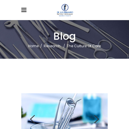
Blog
Home
/
Research
/
The Culture Of Care