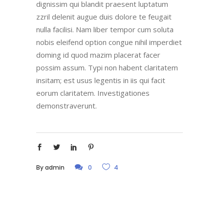
dignissim qui blandit praesent luptatum
zzril delenit augue duis dolore te feugait
nulla facilisi. Nam liber tempor cum soluta
nobis eleifend option congue nihil imperdiet
doming id quod mazim placerat facer
possim assum. Typi non habent claritatem
insitam; est usus legentis in iis qui facit
eorum claritatem. Investigationes
demonstraverunt.
By
admin
0
4