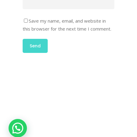
Save my name, email, and website in
this browser for the next time I comment.
Ut wisi enim ad minim veniam, quis laore
nostrud exerci tation ulm hedi corper turet
suscipit lobortis augue duis dolore te
feugait nulla facilisi mazim placerat
¿Necesita ayuda? Escríbanos hoy