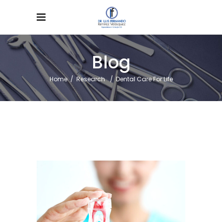
Blog
Home
/
Research
/
Dental Care For Life