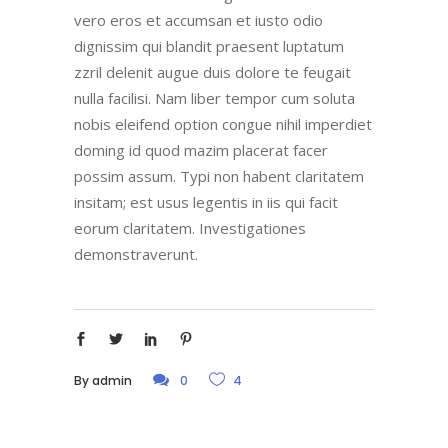
vero eros et accumsan et iusto odio
dignissim qui blandit praesent luptatum
zzril delenit augue duis dolore te feugait
nulla facilisi. Nam liber tempor cum soluta
nobis eleifend option congue nihil imperdiet
doming id quod mazim placerat facer
possim assum. Typi non habent claritatem
insitam; est usus legentis in iis qui facit
eorum claritatem. Investigationes
demonstraverunt.
By
admin
0
4