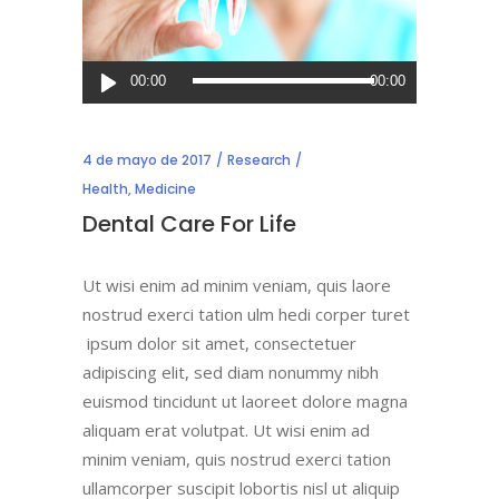
Reproductor
00:00
00:00
de
audio
4 de mayo de 2017
Research
Health
,
Medicine
Dental Care For Life
Ut wisi enim ad minim veniam, quis laore
nostrud exerci tation ulm hedi corper turet
ipsum dolor sit amet, consectetuer
adipiscing elit, sed diam nonummy nibh
euismod tincidunt ut laoreet dolore magna
aliquam erat volutpat. Ut wisi enim ad
minim veniam, quis nostrud exerci tation
ullamcorper suscipit lobortis nisl ut aliquip