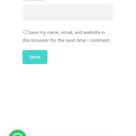
Save my name, email, and website in
this browser for the next time I comment.
Ut wisi enim ad minim veniam, quis laore
nostrud exerci tation ulm hedi corper turet
suscipit lobortis augue duis dolore te
feugait nulla facilisi mazim placerat